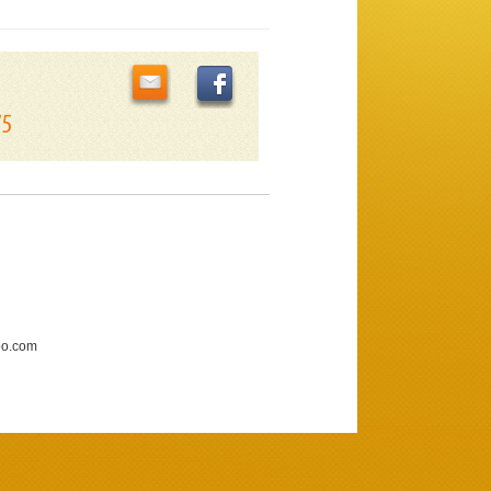
75
oo.com