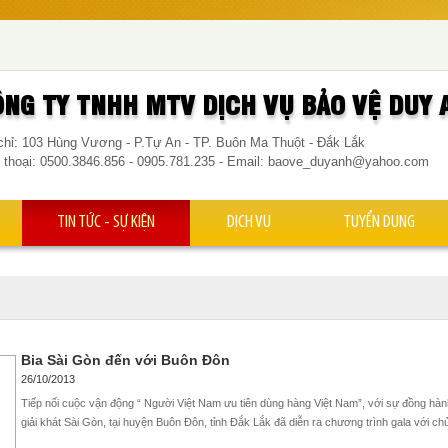
ÔNG TY TNHH MTV DỊCH VỤ BẢO VỆ DUY 
chỉ: 103 Hùng Vương - P.Tự An - TP. Buôn Ma Thuột - Đắk Lắk
 thoại: 0500.3846.856 - 0905.781.235 - Email: baove_duyanh@yahoo.com
TIN TỨC - SỰ KIỆN
DỊCH VỤ
TUYỂN DỤNG
Bia Sài Gòn đến với Buôn Đôn
26/10/2013
Tiếp nối cuộc vận động “ Người Việt Nam ưu tiên dùng hàng Việt Nam”, với sự đồng h
giải khát Sài Gòn, tại huyện Buôn Đôn, tỉnh Đắk Lắk đã diễn ra chương trình gala với c