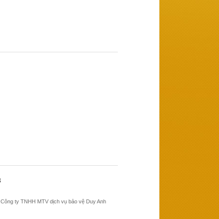
3
, Công ty TNHH MTV dịch vụ bảo vệ Duy Anh