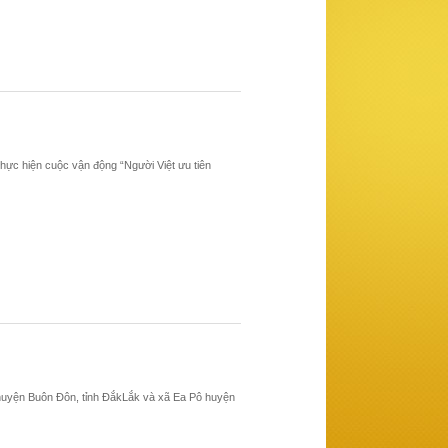
hực hiện cuộc vận động “Người Việt ưu tiên
 huyện Buôn Đôn, tỉnh ĐắkLắk và xã Ea Pô huyện