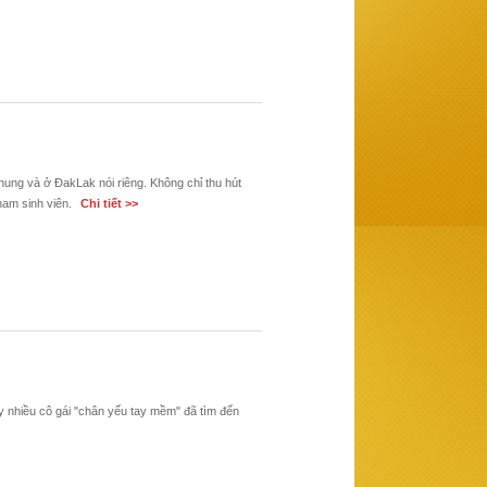
hung và ở ĐakLak nói riêng. Không chỉ thu hút
nam sinh viên.
Chi tiết >>
 nhiều cô gái "chân yếu tay mềm" đã tìm đến