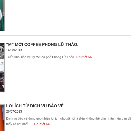
“M” MỚI COFFEE PHONG LỮ THẢO.
14/08/2013
Triển khai bảo vệ tại “M” cà phê Phong Lữ Thảo
Chi tiết >>
LỢI ÍCH TỪ DỊCH VỤ BẢO VỆ
26/07/2013
Dịch vụ bảo vệ đóng góp nhiều lợi ích cho xã hội là điều không thể phủ nhận, nếu bạn đ
thấy rõ nét nhất....
Chi tiết >>