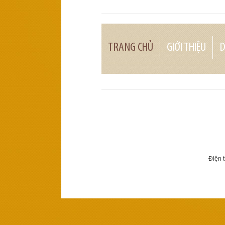
TRANG CHỦ
GIỚI THIỆU
D
Điện 