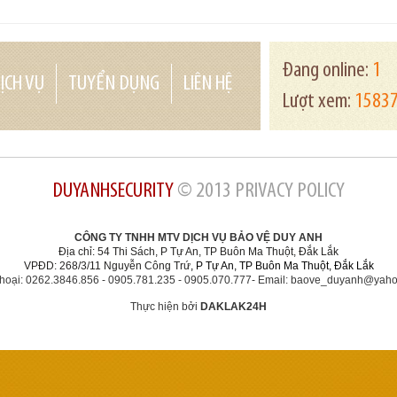
Đang online:
1
ỊCH VỤ
TUYỂN DỤNG
LIÊN HỆ
Lượt xem:
1583
DUYANHSECURITY
© 2013 PRIVACY POLICY
CÔNG TY TNHH MTV DỊCH VỤ BẢO VỆ DUY ANH
Địa chỉ: 54 Thi Sách, P Tự An, TP Buôn Ma Thuột, Đắk Lắk
VPĐD: 268/3/11 Nguyễn Công Trứ
, P Tự An, TP Buôn Ma Thuột, Đắk Lắk
thoại: 0262.3846.856 - 0905.781.235 -
0905.070.777
-
Email: baove_duyanh@yah
Thực hiện bởi
DAKLAK24H