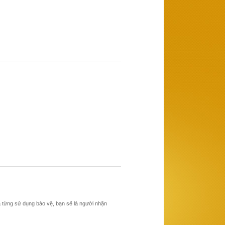
ã từng sử dụng bảo vệ, bạn sẽ là người nhận