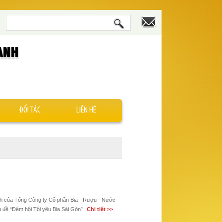
ANH
ĐỐI TÁC
LIÊN HỆ
ành của Tổng Công ty Cổ phần Bia - Rượu - Nước
hủ đề “Đêm hội Tôi yêu Bia Sài Gòn”
Chi tiết >>